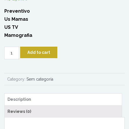
Preventivo
Us Mamas
US TV
Mamografia
Check
Add to cart
Up
Mulher
Delicada
III
Category:
Sem categoria
quantity
Description
Reviews (0)