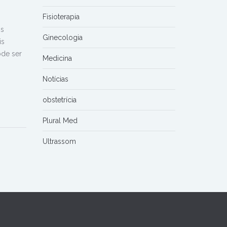
Fisioterapia
ns
Ginecologia
is
ode ser
Medicina
Notícias
obstetrícia
Plural Med
Ultrassom