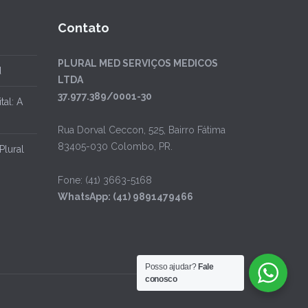
Contato
PLURAL MED SERVIÇOS MEDICOS
d
LTDA
37.977.389/0001-30
al: A
Rua Dorval Ceccon, 525, Bairro Fátima
83405-030 Colombo, PR.
Plural
Fone: (41) 3663-5168
WhatsApp: (41) 9891479466
Posso ajudar?
Fale
conosco