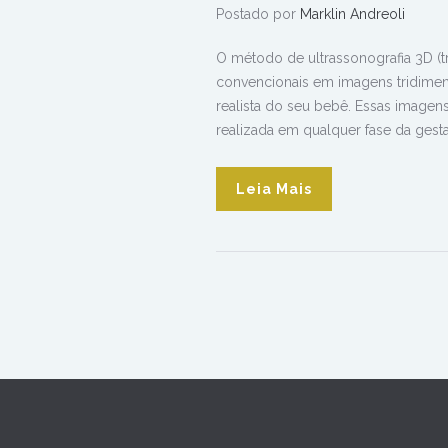
Postado por
Marklin Andreoli
O método de ultrassonografia 3D (
convencionais em imagens tridimen
realista do seu bebê. Essas imagen
realizada em qualquer fase da gesta
Leia Mais