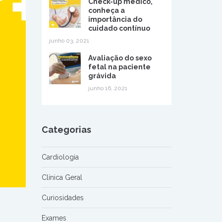
Check-up médico,
conheça a
importância do
cuidado contínuo
junho 03, 2021
Avaliação do sexo
fetal na paciente
grávida
junho 16, 2021
Categorias
Cardiologia
Clínica Geral
Curiosidades
Exames